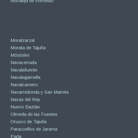
Moraleja de Enmedio
Moralzarzal
Morata de Tajuña
Móstoles
Navacerrada
Navalafuente
Navalagamella
Navalcarnero
Navarredonda y San Mamés
Navas del Rey
Nuevo Baztán
Olmeda de las Fuentes
Orusco de Tajuña
Paracuellos de Jarama
Parla