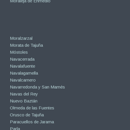
Moraleja de Enmedio
Moralzarzal
Morata de Tajuña
Móstoles
Navacerrada
Navalafuente
Navalagamella
Navalcarnero
Navarredonda y San Mamés
Navas del Rey
Nuevo Baztán
Olmeda de las Fuentes
Orusco de Tajuña
Paracuellos de Jarama
Parla