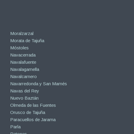
Moralzarzal
Morata de Tajuña
Móstoles
Navacerrada
Navalafuente
Navalagamella
Navalcarnero
Navarredonda y San Mamés
Navas del Rey
Nuevo Baztán
Olmeda de las Fuentes
Orusco de Tajuña
Paracuellos de Jarama
Parla
Patones