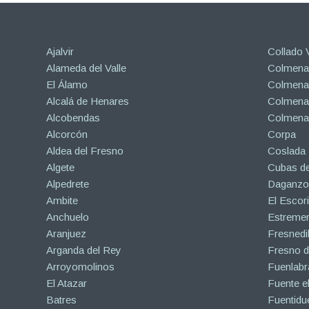
Ajalvir
Collado V
Alameda del Valle
Colmenar
El Álamo
Colmenar
Alcalá de Henares
Colmenar
Alcobendas
Colmena
Alcorcón
Corpa
Aldea del Fresno
Coslada
Algete
Cubas de
Alpedrete
Daganzo 
Ambite
El Escori
Anchuelo
Estreme
Aranjuez
Fresnedil
Arganda del Rey
Fresno d
Arroyomolinos
Fuenlabr
El Atazar
Fuente e
Batres
Fuentidu