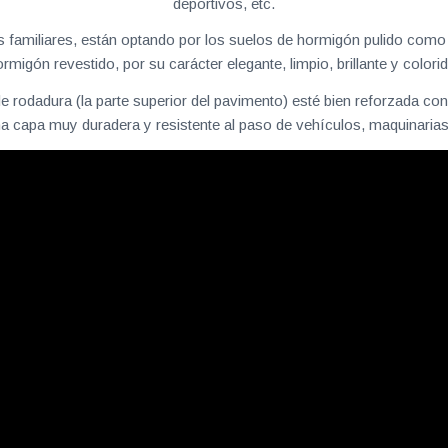
deportivos, etc.
 familiares, están optando por los suelos de hormigón pulido como un
rmigón revestido, por su carácter elegante, limpio, brillante y colori
e rodadura (la parte superior del pavimento) esté bien reforzada co
na capa muy duradera y resistente al paso de vehículos, maquinarias