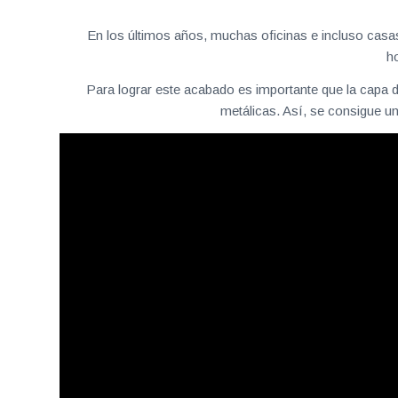
En los últimos años, muchas oficinas e incluso casas
ho
Para lograr este acabado es importante que la capa d
metálicas. Así, se consigue u