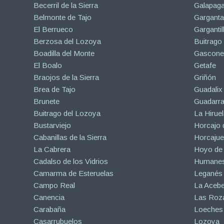
Becerril de la Sierra
Galapaga
Belmonte de Tajo
Garganta
El Berrueco
Gargantil
Berzosa del Lozoya
Buitrago
Boadilla del Monte
Gascone
El Boalo
Getafe
Braojos de la Sierra
Griñón
Brea de Tajo
Guadalix 
Brunete
Guadarr
Buitrago del Lozoya
La Hiruel
Bustarviejo
Horcajo 
Cabanillas de la Sierra
Horcajuel
La Cabrera
Hoyo de
Cadalso de los Vidrios
Humanes
Camarma de Esteruelas
Leganés
Campo Real
La Aceb
Canencia
Las Roza
Carabaña
Loeches
Casarrubuelos
Lozoya