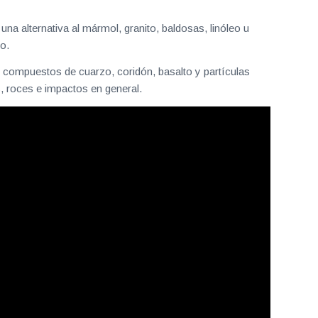
a alternativa al mármol, granito, baldosas, linóleo u
do.
n compuestos de cuarzo, coridón, basalto y partículas
, roces e impactos en general.