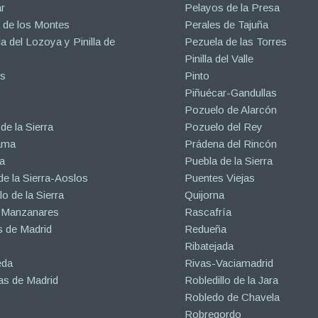
r
Pelayos de la Presa
 de los Montes
Perales de Tajuña
la del Lozoya y Pinilla de
Pezuela de las Torres
Pinilla del Valle
s
Pinto
Piñuécar-Gandullas
Pozuelo de Alarcón
de la Sierra
Pozuelo del Rey
ama
Prádena del Rincón
a
Puebla de la Sierra
de la Sierra-Aoslos
Puentes Viejas
o de la Sierra
Quijorna
 Manzanares
Rascafría
 de Madrid
Redueña
Ribatejada
eda
Rivas-Vaciamadrid
s de Madrid
Robledillo de la Jara
Robledo de Chavela
Robregordo