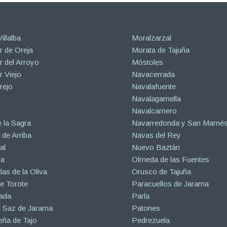
illalba
Moralzarzal
 de Oreja
Morata de Tajuña
 del Arroyo
Móstoles
 Viejo
Navacerrada
rejo
Navalafuente
Navalagamella
Navalcarnero
 la Sagra
Navarredonda y San Mamé
de Arriba
Navas del Rey
al
Nuevo Baztán
ra
Olmeda de las Fuentes
las de la Oliva
Orusco de Tajuña
e Torote
Paracuellos de Jarama
ada
Parla
l Saz de Jarama
Patones
eña de Tajo
Pedrezuela