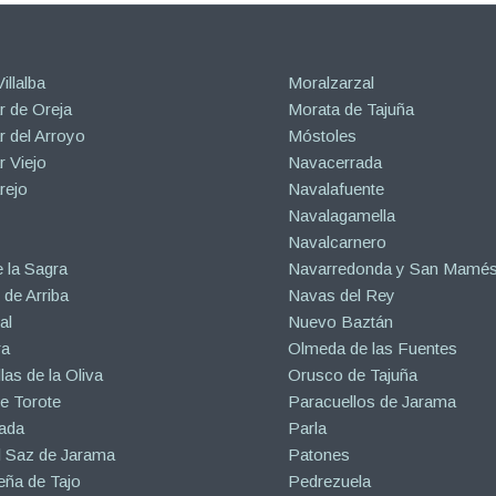
illalba
Moralzarzal
 de Oreja
Morata de Tajuña
 del Arroyo
Móstoles
 Viejo
Navacerrada
rejo
Navalafuente
Navalagamella
Navalcarnero
 la Sagra
Navarredonda y San Mamé
de Arriba
Navas del Rey
al
Nuevo Baztán
ra
Olmeda de las Fuentes
las de la Oliva
Orusco de Tajuña
e Torote
Paracuellos de Jarama
ada
Parla
l Saz de Jarama
Patones
eña de Tajo
Pedrezuela