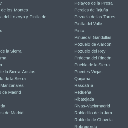
r
Pelayos de la Presa
 de los Montes
Perales de Tajuña
la del Lozoya y Pinilla de
Pezuela de las Torres
Pinilla del Valle
s
Pinto
Piñuécar-Gandullas
Pozuelo de Alarcón
de la Sierra
Pozuelo del Rey
ama
Prádena del Rincón
a
Puebla de la Sierra
de la Sierra-Aoslos
Puentes Viejas
o de la Sierra
Quijorna
 Manzanares
Rascafría
 de Madrid
Redueña
Ribatejada
eda
Rivas-Vaciamadrid
s de Madrid
Robledillo de la Jara
Robledo de Chavela
Robregordo