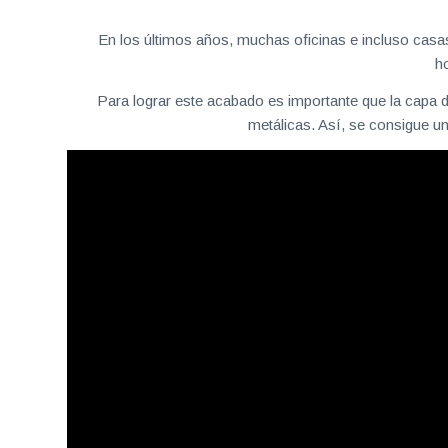
En los últimos años, muchas oficinas e incluso casas
ho
Para lograr este acabado es importante que la capa d
metálicas. Así, se consigue u