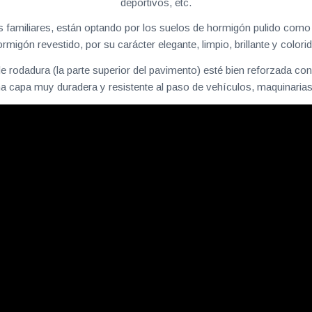
deportivos, etc.
 familiares, están optando por los suelos de hormigón pulido como un
rmigón revestido, por su carácter elegante, limpio, brillante y colori
e rodadura (la parte superior del pavimento) esté bien reforzada co
na capa muy duradera y resistente al paso de vehículos, maquinarias