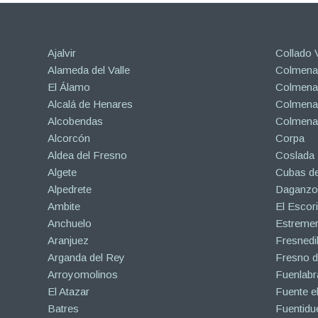
Ajalvir
Collado V
Alameda del Valle
Colmenar
El Álamo
Colmenar
Alcalá de Henares
Colmenar
Alcobendas
Colmena
Alcorcón
Corpa
Aldea del Fresno
Coslada
Algete
Cubas de
Alpedrete
Daganzo 
Ambite
El Escori
Anchuelo
Estreme
Aranjuez
Fresnedil
Arganda del Rey
Fresno d
Arroyomolinos
Fuenlabr
El Atazar
Fuente e
Batres
Fuentidu