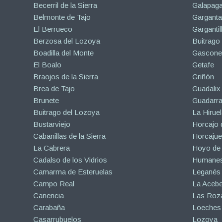
Becerril de la Sierra
Galapaga
Belmonte de Tajo
Garganta
El Berrueco
Gargantil
Berzosa del Lozoya
Buitrago
Boadilla del Monte
Gascone
El Boalo
Getafe
Braojos de la Sierra
Griñón
Brea de Tajo
Guadalix 
Brunete
Guadarr
Buitrago del Lozoya
La Hiruel
Bustarviejo
Horcajo 
Cabanillas de la Sierra
Horcajuel
La Cabrera
Hoyo de
Cadalso de los Vidrios
Humanes
Camarma de Esteruelas
Leganés
Campo Real
La Aceb
Canencia
Las Roza
Carabaña
Loeches
Casarrubuelos
Lozoya