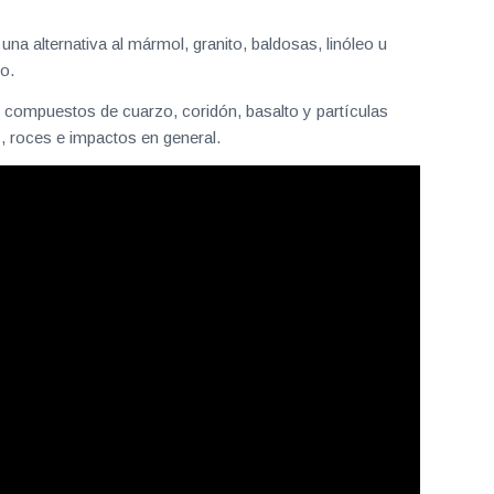
a alternativa al mármol, granito, baldosas, linóleo u
do.
n compuestos de cuarzo, coridón, basalto y partículas
, roces e impactos en general.