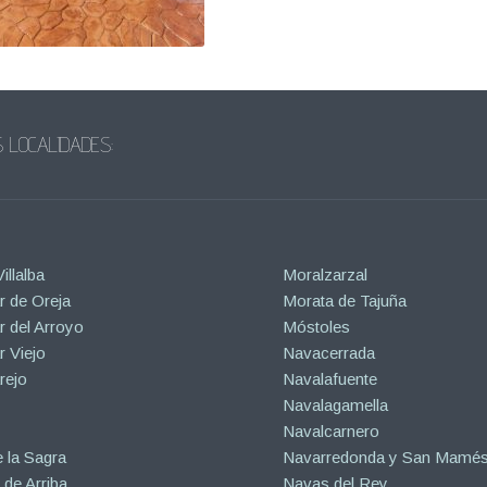
 LOCALIDADES:
illalba
Moralzarzal
 de Oreja
Morata de Tajuña
 del Arroyo
Móstoles
 Viejo
Navacerrada
rejo
Navalafuente
Navalagamella
Navalcarnero
 la Sagra
Navarredonda y San Mamé
de Arriba
Navas del Rey