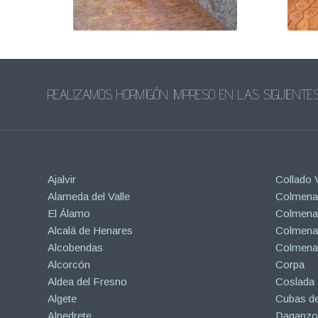
REALIZAMOS HORMIGÓN IMPRESO EN LAS SIGUIENTES
Ajalvir
Collado V
Alameda del Valle
Colmenar
El Álamo
Colmenar
Alcalá de Henares
Colmenar
Alcobendas
Colmena
Alcorcón
Corpa
Aldea del Fresno
Coslada
Algete
Cubas de
Alpedrete
Daganzo 