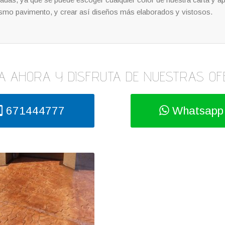
ismo pavimento, y crear así diseños más elaborados y vistosos.
A AHORA Y DISFRUTA DE NUESTRAS OF
671444777
Whatsapp