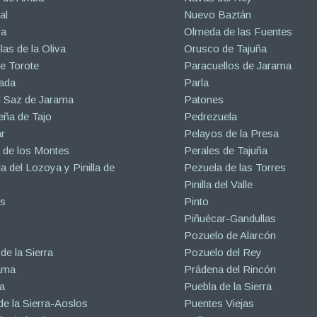
al
Nuevo Baztán
ra
Olmeda de las Fuentes
las de la Oliva
Orusco de Tajuña
e Torote
Paracuellos de Jarama
ada
Parla
l Saz de Jarama
Patones
eña de Tajo
Pedrezuela
r
Pelayos de la Presa
 de los Montes
Perales de Tajuña
la del Lozoya y Pinilla de
Pezuela de las Torres
Pinilla del Valle
s
Pinto
Piñuécar-Gandullas
Pozuelo de Alarcón
de la Sierra
Pozuelo del Rey
ama
Prádena del Rincón
a
Puebla de la Sierra
de la Sierra-Aoslos
Puentes Viejas