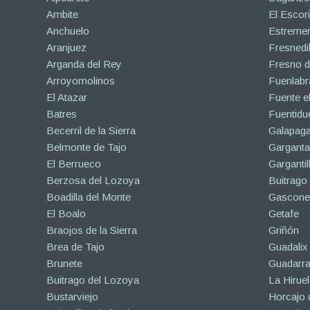
Ambite
El Escori
Anchuelo
Estreme
Aranjuez
Fresnedil
Arganda del Rey
Fresno d
Arroyomolinos
Fuenlabr
El Atazar
Fuente e
Batres
Fuentidu
Becerril de la Sierra
Galapaga
Belmonte de Tajo
Garganta
El Berrueco
Gargantil
Berzosa del Lozoya
Buitrago
Boadilla del Monte
Gascone
El Boalo
Getafe
Braojos de la Sierra
Griñón
Brea de Tajo
Guadalix 
Brunete
Guadarr
Buitrago del Lozoya
La Hiruel
Bustarviejo
Horcajo 