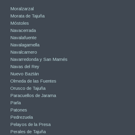
Moralzarzal
Morata de Tajuña
Móstoles
Navacerrada
Navalafuente
Navalagamella
Navalcarnero
Navarredonda y San Mamés
Navas del Rey
Nuevo Baztán
Olmeda de las Fuentes
Orusco de Tajuña
Paracuellos de Jarama
Parla
Patones
Pedrezuela
Pelayos de la Presa
Perales de Tajuña