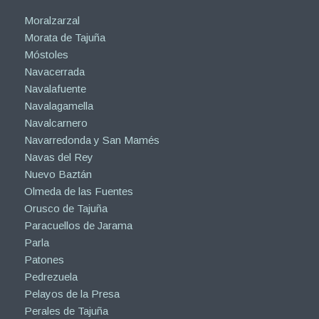
Moralzarzal
Morata de Tajuña
Móstoles
Navacerrada
Navalafuente
Navalagamella
Navalcarnero
Navarredonda y San Mamés
Navas del Rey
Nuevo Baztán
Olmeda de las Fuentes
Orusco de Tajuña
Paracuellos de Jarama
Parla
Patones
Pedrezuela
Pelayos de la Presa
Perales de Tajuña