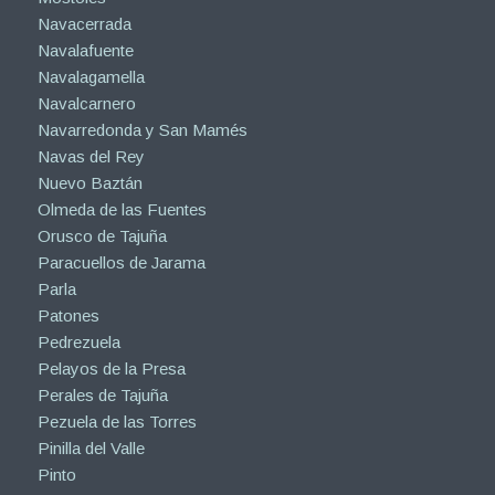
Navacerrada
Navalafuente
Navalagamella
Navalcarnero
Navarredonda y San Mamés
Navas del Rey
Nuevo Baztán
Olmeda de las Fuentes
Orusco de Tajuña
Paracuellos de Jarama
Parla
Patones
Pedrezuela
Pelayos de la Presa
Perales de Tajuña
Pezuela de las Torres
Pinilla del Valle
Pinto