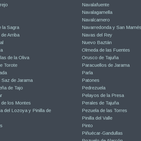
rejo
Navalafuente
Navalagamella
Navalcarnero
 la Sagra
Navarredonda y San Mamé
de Arriba
Navas del Rey
al
Nuevo Baztán
ra
Olmeda de las Fuentes
las de la Oliva
Orusco de Tajuña
e Torote
Paracuellos de Jarama
ada
Parla
l Saz de Jarama
Patones
eña de Tajo
Pedrezuela
r
Pelayos de la Presa
 de los Montes
Perales de Tajuña
la del Lozoya y Pinilla de
Pezuela de las Torres
Pinilla del Valle
s
Pinto
Piñuécar-Gandullas
Pozuelo de Alarcón