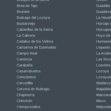
Brea de Tajo
Guadalix 
Brunete
Guadarr
Buitrago del Lozoya
La Hiruel
Bustarviejo
Horcajo 
Cabanillas de la Sierra
Horcajuel
La Cabrera
Hoyo de
Cadalso de los Vidrios
Humanes
Camarma de Esteruelas
Leganés
Campo Real
La Aceb
Canencia
Las Roza
Carabaña
Loeches
Casarrubuelos
Lozoya
Cenicientos
Lozoyuel
Cercedilla
Madarco
Cervera de Buitrago
Majadah
Chapinería
Manzanar
Chinchón
Meco
Ciempozuelos
Mejorad