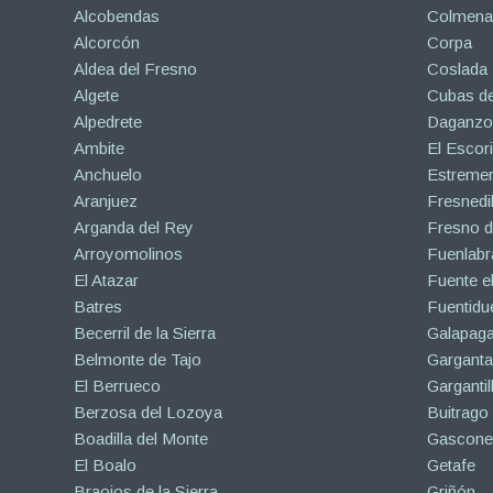
Alcobendas
Colmena
Alcorcón
Corpa
Aldea del Fresno
Coslada
Algete
Cubas de
Alpedrete
Daganzo 
Ambite
El Escori
Anchuelo
Estreme
Aranjuez
Fresnedil
Arganda del Rey
Fresno d
Arroyomolinos
Fuenlabr
El Atazar
Fuente e
Batres
Fuentidu
Becerril de la Sierra
Galapaga
Belmonte de Tajo
Garganta
El Berrueco
Gargantil
Berzosa del Lozoya
Buitrago
Boadilla del Monte
Gascone
El Boalo
Getafe
Braojos de la Sierra
Griñón