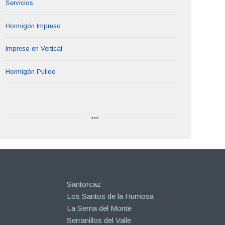
Servicios
Hormigón Impreso
Impreso en Vertical
Hormigón Pulido
Santorcaz
Los Santos de la Humosa
La Serna del Monte
Serranillos del Valle