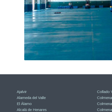
Ajalvir
Collado V
Alameda del Valle
Colmenar
El Álamo
Colmenar
Alcalá de Henares
Colmenar