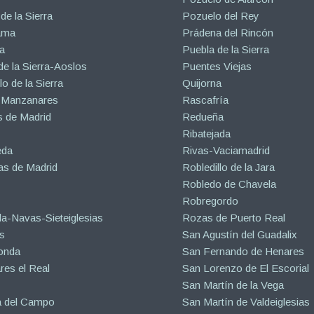
de la Sierra
Pozuelo del Rey
ama
Prádena del Rincón
a
Puebla de la Sierra
de la Sierra-Aoslos
Puentes Viejas
o de la Sierra
Quijorna
 Manzanares
Rascafría
 de Madrid
Redueña
Ribatejada
eda
Rivas-Vaciamadrid
s de Madrid
Robledillo de la Jara
Robledo de Chavela
Robregordo
a-Navas-Sieteiglesias
Rozas de Puerto Real
s
San Agustín del Guadalix
onda
San Fernando de Henares
es el Real
San Lorenzo de El Escorial
San Martín de la Vega
a del Campo
San Martín de Valdeiglesias