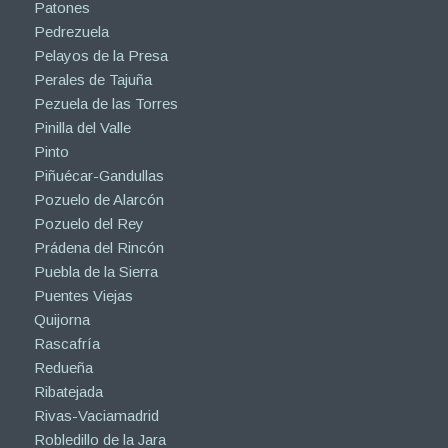
Patones
Pedrezuela
Pelayos de la Presa
Perales de Tajuña
Pezuela de las Torres
Pinilla del Valle
Pinto
Piñuécar-Gandullas
Pozuelo de Alarcón
Pozuelo del Rey
Prádena del Rincón
Puebla de la Sierra
Puentes Viejas
Quijorna
Rascafría
Redueña
Ribatejada
Rivas-Vaciamadrid
Robledillo de la Jara