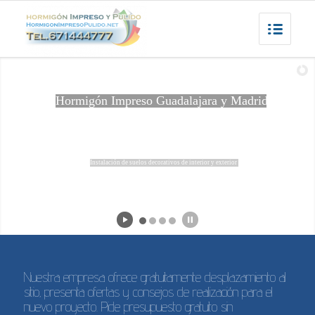
Hormigón Impreso Guadalajara y Madrid
Instalación de suelos decorativos de interior y exterior
Nuestra empresa ofrece gratuitamente desplazamiento al
sitio, presenta ofertas y consejos de realización para el
nuevo proyecto. Pide presupuesto gratuito sin