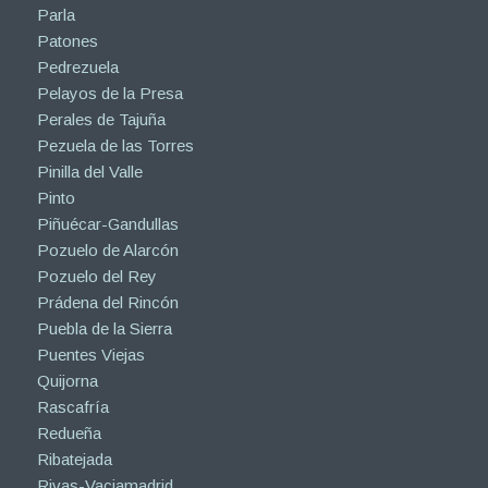
Parla
Patones
Pedrezuela
Pelayos de la Presa
Perales de Tajuña
Pezuela de las Torres
Pinilla del Valle
Pinto
Piñuécar-Gandullas
Pozuelo de Alarcón
Pozuelo del Rey
Prádena del Rincón
Puebla de la Sierra
Puentes Viejas
Quijorna
Rascafría
Redueña
Ribatejada
Rivas-Vaciamadrid