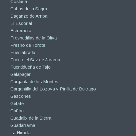
Coslada
Cubas de la Sagra
Daganzo de Arriba
El Escorial
Estremera
Fresnedillas de la Oliva
Fresno de Torote
Fuenlabrada
Fuente el Saz de Jarama
Fuentidueña de Tajo
Galapagar
Garganta de los Montes
Gargantilla del Lozoya y Pinilla de Buitrago
Gascones
Getafe
Griñón
Guadalix de la Sierra
Guadarrama
La Hiruela