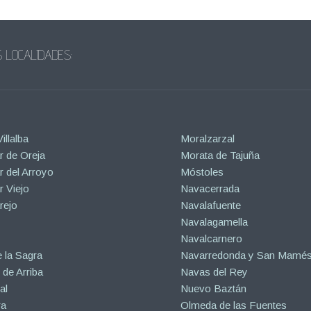
 LOCALIDADES:
illalba
Moralzarzal
 de Oreja
Morata de Tajuña
 del Arroyo
Móstoles
 Viejo
Navacerrada
rejo
Navalafuente
Navalagamella
Navalcarnero
 la Sagra
Navarredonda y San Mamé
de Arriba
Navas del Rey
al
Nuevo Baztán
ra
Olmeda de las Fuentes