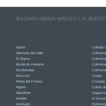
REALIZAMOS HORMIGÓN IMPRESO EN LAS SIGUIENTES
Ajalvir
Collado V
Alameda del Valle
Colmenar
El Álamo
Colmenar
Alcalá de Henares
Colmenar
Alcobendas
Colmena
Alcorcón
Corpa
Aldea del Fresno
Coslada
Algete
Cubas de
Alpedrete
Daganzo 
Ambite
El Escori
Anchuelo
Estreme