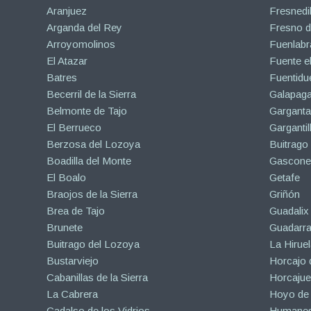
Aranjuez
Fresnedil
Arganda del Rey
Fresno d
Arroyomolinos
Fuenlabr
El Atazar
Fuente e
Batres
Fuentidu
Becerril de la Sierra
Galapaga
Belmonte de Tajo
Garganta
El Berrueco
Gargantil
Berzosa del Lozoya
Buitrago
Boadilla del Monte
Gascone
El Boalo
Getafe
Braojos de la Sierra
Griñón
Brea de Tajo
Guadalix 
Brunete
Guadarr
Buitrago del Lozoya
La Hiruel
Bustarviejo
Horcajo 
Cabanillas de la Sierra
Horcajuel
La Cabrera
Hoyo de
Cadalso de los Vidrios
Humanes