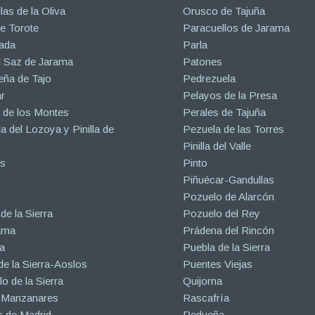
las de la Oliva
Orusco de Tajuña
e Torote
Paracuellos de Jarama
ada
Parla
l Saz de Jarama
Patones
eña de Tajo
Pedrezuela
r
Pelayos de la Presa
 de los Montes
Perales de Tajuña
la del Lozoya y Pinilla de
Pezuela de las Torres
Pinilla del Valle
s
Pinto
Piñuécar-Gandullas
Pozuelo de Alarcón
de la Sierra
Pozuelo del Rey
ama
Prádena del Rincón
a
Puebla de la Sierra
de la Sierra-Aoslos
Puentes Viejas
o de la Sierra
Quijorna
 Manzanares
Rascafría
 de Madrid
Redueña