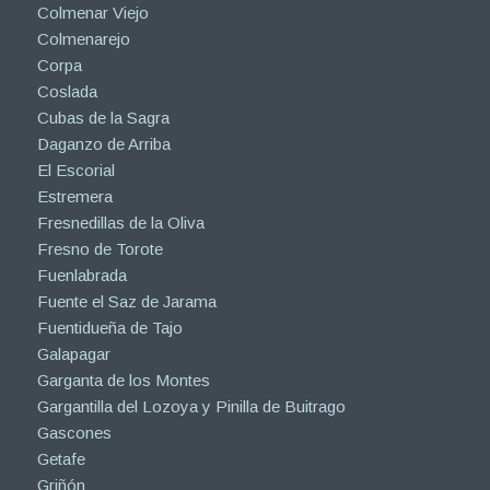
Colmenar Viejo
Colmenarejo
Corpa
Coslada
Cubas de la Sagra
Daganzo de Arriba
El Escorial
Estremera
Fresnedillas de la Oliva
Fresno de Torote
Fuenlabrada
Fuente el Saz de Jarama
Fuentidueña de Tajo
Galapagar
Garganta de los Montes
Gargantilla del Lozoya y Pinilla de Buitrago
Gascones
Getafe
Griñón