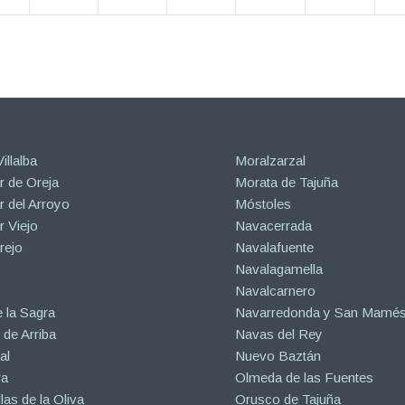
illalba
Moralzarzal
 de Oreja
Morata de Tajuña
 del Arroyo
Móstoles
 Viejo
Navacerrada
rejo
Navalafuente
Navalagamella
Navalcarnero
 la Sagra
Navarredonda y San Mamé
de Arriba
Navas del Rey
al
Nuevo Baztán
ra
Olmeda de las Fuentes
las de la Oliva
Orusco de Tajuña