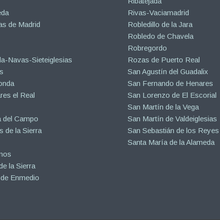
Ribatejada
eda
Rivas-Vaciamadrid
s de Madrid
Robledillo de la Jara
Robledo de Chavela
Robregordo
a-Navas-Sieteiglesias
Rozas de Puerto Real
s
San Agustín del Guadalix
onda
San Fernando de Henares
es el Real
San Lorenzo de El Escorial
San Martín de la Vega
a del Campo
San Martín de Valdeiglesias
s de la Sierra
San Sebastián de los Reyes
Santa María de la Alameda
inos
e la Sierra
 de Enmedio