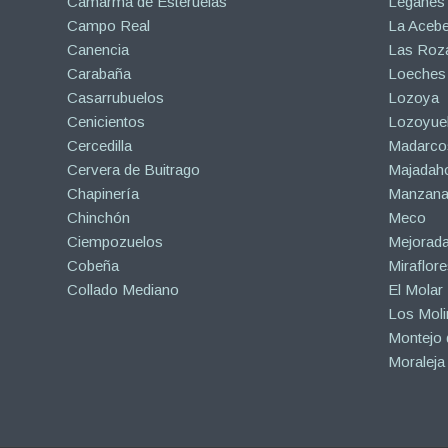
Camarma de Esteruelas
Leganés
Campo Real
La Aceb
Canencia
Las Roza
Carabaña
Loeches
Casarrubuelos
Lozoya
Cenicientos
Lozoyuel
Cercedilla
Madarco
Cervera de Buitrago
Majadah
Chapinería
Manzanar
Chinchón
Meco
Ciempozuelos
Mejorad
Cobeña
Miraflore
Collado Mediano
El Molar
Los Mol
Montejo d
Moraleja