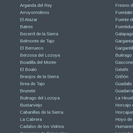
Arganda del Rey
Fresno d
Arroyomolinos
Fuenlabr
El Atazar
Fuente e
Batres
Fuentidu
Becerril de la Sierra
Galapaga
Belmonte de Tajo
Garganta
El Berrueco
Gargantil
Berzosa del Lozoya
Buitrago
Boadilla del Monte
Gascone
El Boalo
Getafe
Braojos de la Sierra
Griñón
Brea de Tajo
Guadalix 
Brunete
Guadarr
Buitrago del Lozoya
La Hiruel
Bustarviejo
Horcajo 
Cabanillas de la Sierra
Horcajuel
La Cabrera
Hoyo de
Cadalso de los Vidrios
Humanes