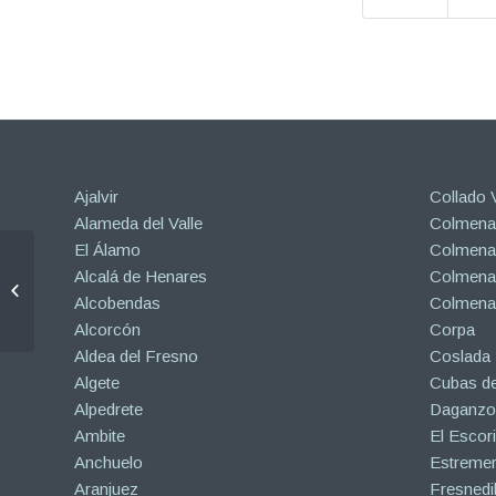
Ajalvir
Collado V
Alameda del Valle
Colmenar
El Álamo
Colmenar
Alcalá de Henares
Colmenar
Hormigón Impreso
Alcobendas
Colmena
Precio m2 Madrid
Alcorcón
Corpa
Aldea del Fresno
Coslada
Algete
Cubas de
Alpedrete
Daganzo 
Ambite
El Escori
Anchuelo
Estreme
Aranjuez
Fresnedil