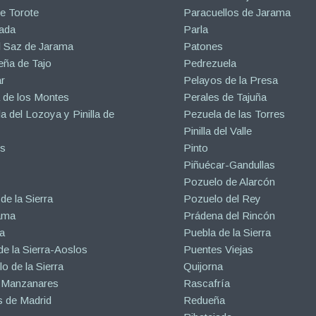
e Torote
Paracuellos de Jarama
ada
Parla
l Saz de Jarama
Patones
eña de Tajo
Pedrezuela
r
Pelayos de la Presa
 de los Montes
Perales de Tajuña
la del Lozoya y Pinilla de
Pezuela de las Torres
Pinilla del Valle
s
Pinto
Piñuécar-Gandullas
Pozuelo de Alarcón
de la Sierra
Pozuelo del Rey
ama
Prádena del Rincón
a
Puebla de la Sierra
de la Sierra-Aoslos
Puentes Viejas
o de la Sierra
Quijorna
 Manzanares
Rascafría
 de Madrid
Redueña