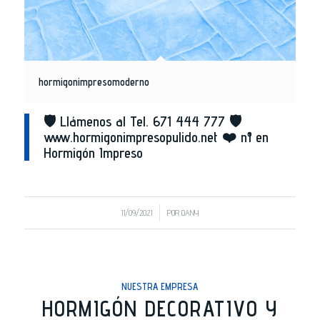
hormigonimpresomoderno
🛡️ Llámenos al Tel. 671 444 777 🛡️
www.hormigonimpresopulido.net ❤️ nº1 en
Hormigón Impreso
/
11/09/2021
POR
DANY
NUESTRA EMPRESA
HORMIGÓN DECORATIVO Y