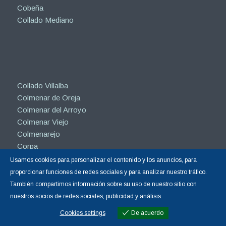
Cobeña
Collado Mediano
Collado Villalba
Colmenar de Oreja
Colmenar del Arroyo
Colmenar Viejo
Colmenarejo
Corpa
Coslada
Usamos cookies para personalizar el contenido y los anuncios, para
Cubas de la Sagra
proporcionar funciones de redes sociales y para analizar nuestro tráfico.
Daganzo de Arriba
También compartimos información sobre su uso de nuestro sitio con
El Escorial
nuestros socios de redes sociales, publicidad y análisis.
Estremera
Cookies settings
De acuerdo
Open
Fresnedillas de la Oliva
Cookies settings
chaty