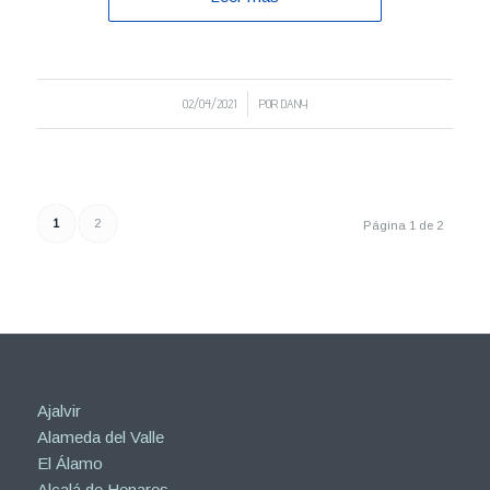
/
02/04/2021
POR
DANY
1
2
Página 1 de 2
Ajalvir
Alameda del Valle
El Álamo
Alcalá de Henares